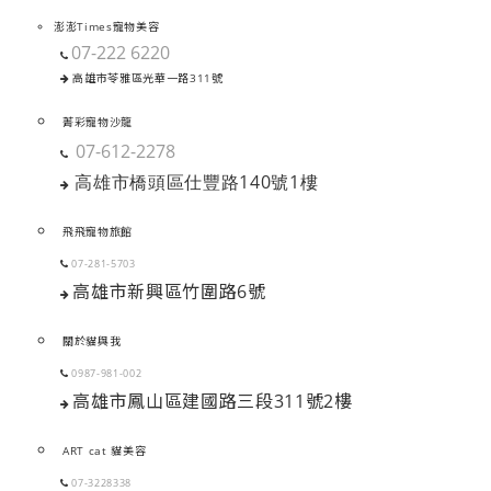
澎澎Times寵物美容
07-222 6220
高雄市苓雅區光華一路311號
菁彩寵物沙龍
07-612-2278
高雄市橋頭區仕豐路140號1樓
飛飛寵物旅館
07-281-5703
高雄市新興區竹圍路6號
關於貓與我
0987-981-002
高雄市鳳山區建國路三段311號2樓
ART cat 貓美容
07-3228338