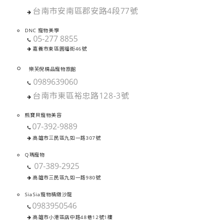
台南市安南區郡安路4段77號
DNC 寵物美學
05-277 8855
嘉義市東區圓福街46號
樂芙倪精品寵物旅館
0989639060
台南市東區裕忠路128-3號
熊寶貝寵物美容
07-392-9889
高雄市三民區九如一路307號
Q瑪寵物
07-389-2925
高雄市三民區九如一路980號
SiaSia寵物精緻沙龍
0983950546
高雄市小港區店中路48巷12號1樓