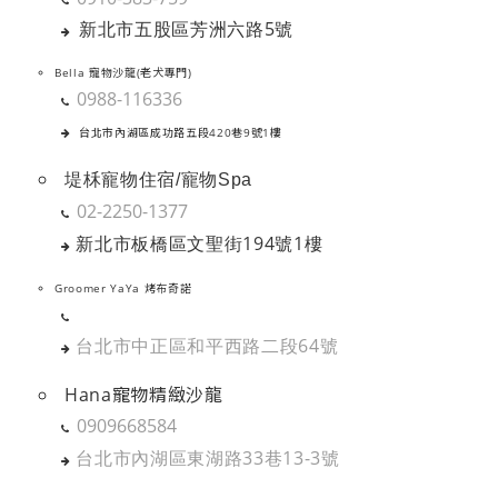
新北市五股區芳洲六路5號
Bella 寵物沙龍(老犬專門)
0988-116336
台北市內湖區成功路五段420巷9號1樓
堤柇寵物住宿/寵物Spa
02-2250-1377
新北市板橋區文聖街194號1樓
Groomer YaYa 烤布奇諾
台北市中正區和平西路二段64號
Hana寵物精緻沙龍
0909668584
台北市內湖區東湖路33巷13-3號