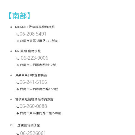
【南部】
MUMAO 牧貓精品寵物旅館
06-208 5491
台南市東區裕農路375號B1
Mr.饅頭 寵物沙龍
06-223-9006
台南市中西區忠明街52號
貝果貝果日本寵物精品
06-241-5166
台南市中西區南門路159號
帕彼愛逗寵物精品時尚旅館
06-260-0688
台南市東區東門路二段240號
啟絢寵物樂活館
06-2526061