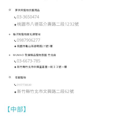
夢貝貝寵物衣服用品
03-3650474
桃園市八德區介壽路二段1232號
柚子狗寵物皮毛調理站
0987906277
桃園市龜山區德明路27號1樓
MUMAO 牧貓精品寵物旅館 竹北店
03-6673-785
新竹縣竹北市中興里嘉豐一街３３號一樓
怪獸寵物
0937734640
新竹縣竹北市文興路二段62號
【中部】