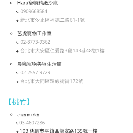
Haru寵物精緻沙龍
0909668584
新北市汐止區福德二路61-1號
芭虎寵物工作室
02-8773-9362
台北市大安區仁愛路3段143巷48號1樓
晨曦寵物美容生活館
02-2557-9729
台北市大同區歸綏街街172號
【桃竹】
小逗寵物工作室
03-4607286
103
桃園市平鎮區龍安路135號一樓