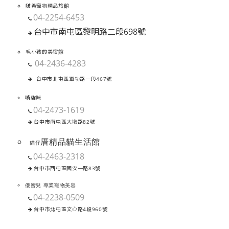
啵希寵物精品旅館
04-2254-6453
台中市南屯區黎明路二段698號
毛小孩的美宿館
04-2436-4283
台中市北屯區軍功路一段467號
啃貓咪
04-2473-1619
台中市南屯區大墩路82號
厝精品貓生活館
貓仔
04-2463-2318
台中市西屯區國安一路83號
優蜜兒 專業寵物美容
04-2238-0509
台中市北屯區文心路4段960號